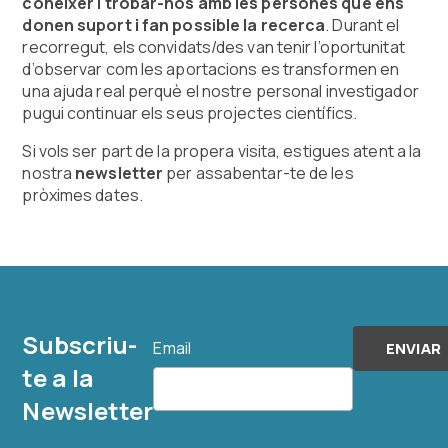
conèixer i trobar-nos amb les persones que ens
donen suport i fan possible la recerca
. Durant el
recorregut, els convidats/des van tenir l’oportunitat
d’observar com les aportacions es transformen en
una ajuda real perquè el nostre personal investigador
pugui continuar els seus projectes científics.
Si vols ser part de la propera visita, estigues atent a la
nostra
newsletter
per assabentar-te de les
pròximes dates.
Subscriu-
Email
te a la
Newsletter