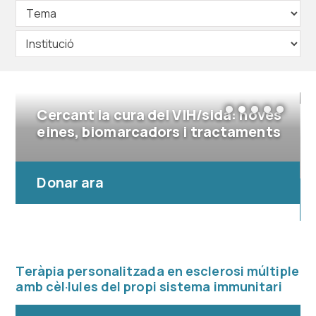
Cercant la cura del VIH/sida: noves
eines, biomarcadors i tractaments
Donar ara
Teràpia personalitzada en esclerosi múltiple
amb cèl·lules del propi sistema immunitari