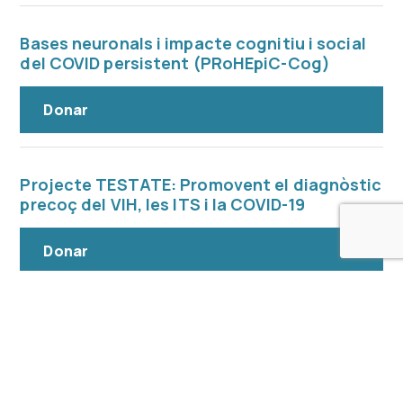
Bases neuronals i impacte cognitiu i social
del COVID persistent (PRoHEpiC-Cog)
Donar
Projecte TESTATE: Promovent el diagnòstic
precoç del VIH, les ITS i la COVID-19
Donar
1
2
3
…
5