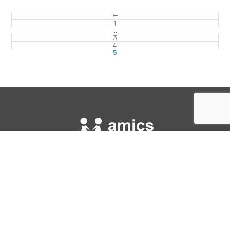
1
…
3
4
5
Amics de Can Ruti
Carretera de Canyet, s/n
08916 Badalona, Barcelona
+34 639 53 91 80
amicsdecanruti@igtp.cat