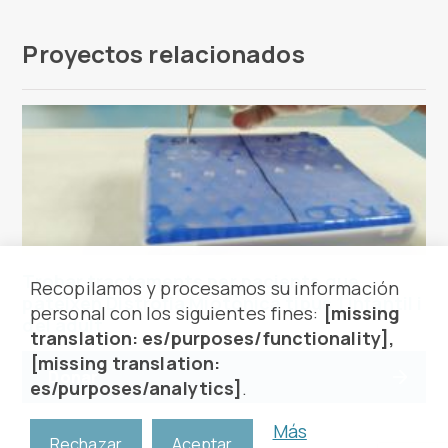
Proyectos relacionados
Trobar tractaments per pacients que
Recopilamos y procesamos su información
pateixen Distrofia Miotònica tipus 1 infantil i
personal con los siguientes fines:
[missing
del adult
translation: es/purposes/functionality],
[missing translation:
Donar
es/purposes/analytics]
.
Más
Rechazar
Aceptar