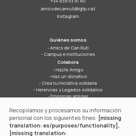
+34 639 53 91 80
amicsdecanruti@igtp.cat
Instagram
Quiénes somos
Amics de Can Ruti
Campus e instituciones
Colabora
Hazte Amigo
Haz un donativo
Crea tu iniciativa solidaria
Herencias y Legados solidarios
Empresas amigas
Beneficios fiscales
Recopilamos y procesamos su información
Noticias
personal con los siguientes fines:
[missing
Noticias
Subscríbete a la newsletter
translation: es/purposes/functionality],
[missing translation:
Contacto