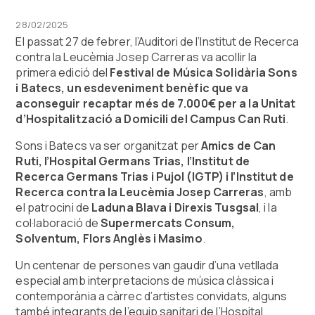
28/02/2025
El passat 27 de febrer, l’Auditori de l’Institut de Recerca
contra la Leucèmia Josep Carreras va acollir la
primera edició del
Festival de Música Solidària Sons
i Batecs, un esdeveniment benèfic que va
aconseguir recaptar més de 7.000€ per a la Unitat
d’Hospitalització a Domicili del Campus Can Ruti
.
Sons i Batecs va ser organitzat per
Amics de Can
Ruti, l’Hospital Germans Trias, l’Institut de
Recerca Germans Trias i Pujol (IGTP) i l’Institut de
Recerca contra la Leucèmia Josep Carreras
, amb
el patrocini de
Laduna Blava i Direxis Tusgsal
, i la
col·laboració de
Supermercats Consum,
Solventum, Flors Anglès i Masimo
.
Un centenar de persones van gaudir d’una vetllada
especial amb interpretacions de música clàssica i
contemporània a càrrec d’artistes convidats, alguns
també integrants de l’equip sanitari de l’Hospital