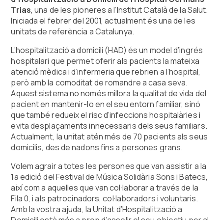
Trias
, una de les pioneres a l’Institut Català de la Salut.
Iniciada el febrer del 2001, actualment és una de les
unitats de referència a Catalunya.
L’hospitalització a domicili (HAD) és un model d’ingrés
hospitalari que permet oferir als pacients la mateixa
atenció mèdica i d’infermeria que rebrien a l’hospital,
però amb la comoditat de romandre a casa seva.
Aquest sistema no només millora la qualitat de vida del
pacient en mantenir-lo en el seu entorn familiar, sinó
que també redueix el risc d’infeccions hospitalàries i
evita desplaçaments innecessaris dels seus familiars.
Actualment, la unitat atén més de 70 pacients als seus
domicilis, des de nadons fins a persones grans.
Volem agrair a totes les persones que van assistir a la
1a edició del Festival de Música Solidària Sons i Batecs,
així com a aquelles que van col·laborar a través de la
Fila 0, i als patrocinadors, col·laboradors i voluntaris.
Amb la vostra ajuda, la Unitat d’Hospitalització a
Domicili està més a prop d’assolir el seu objectiu per al