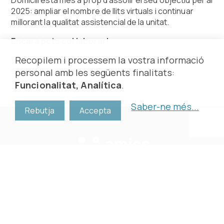
2025: ampliar el nombre de llits virtuals i continuar
millorant la qualitat assistencial de la unitat.
Encara pots col·laborar!
Recopilem i processem la vostra informació
Si vols contribuir a aquesta causa, encara pots
comprar entrades de Fila 0
aquí
.
personal amb les següents finalitats:
Funcionalitat, Analítica
.
Saber-ne més
...
Rebutja
Accepta
Amics de Can Ruti
Carretera de Canyet, s/n
08916 Badalona, Barcelona