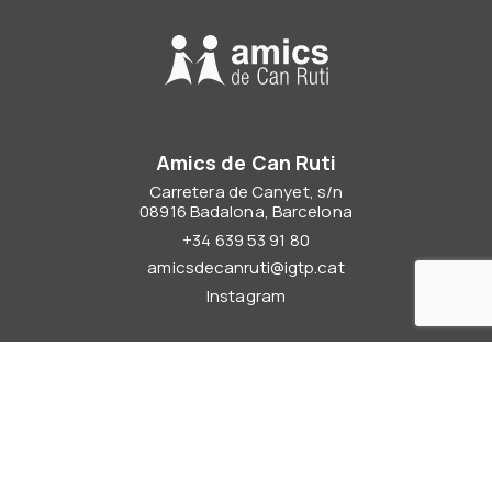
Amics de Can Ruti
Carretera de Canyet, s/n
08916 Badalona, Barcelona
+34 639 53 91 80
amicsdecanruti@igtp.cat
Instagram
Qui som
Amics de Can Ruti
Campus i institucions
Col·labora
Fes-te amic