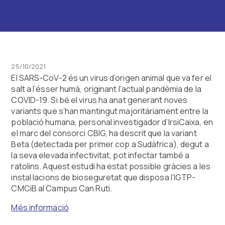
25/10/2021
El SARS-CoV-2 és un virus d’origen animal que va fer el
salt a l’ésser humà, originant l’actual pandèmia de la
COVID-19. Si bé el virus ha anat generant noves
variants que s’han mantingut majoritàriament entre la
població humana, personal investigador d’IrsiCaixa, en
el marc del consorci CBIG, ha descrit que la variant
Beta (detectada per primer cop a Sudàfrica), degut a
la seva elevada infectivitat, pot infectar també a
ratolins. Aquest estudi ha estat possible gràcies a les
instal·lacions de bioseguretat que disposa l’IGTP-
CMCiB al Campus Can Ruti.
Més informació