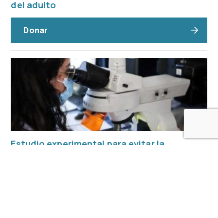
del adulto
Donar
Estudio experimental para evitar la
resección intestinal en la enfermedad de
Crohn
Donar