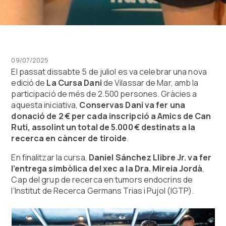
09/07/2025
El passat dissabte 5 de juliol es va celebrar una nova
edició de
La Cursa Dani
de Vilassar de Mar, amb la
participació de més de 2.500 persones. Gràcies a
aquesta iniciativa,
Conservas Dani va fer una
donació de 2 € per cada inscripció a Amics de Can
Ruti, assolint un total de 5.000 € destinats a la
recerca en càncer de tiroide
.
En finalitzar la cursa,
Daniel Sánchez Llibre Jr. va fer
l’entrega simbòlica del xec a la Dra. Mireia Jordà
,
Cap del grup de recerca en tumors endocrins de
l’Institut de Recerca Germans Trias i Pujol (IGTP).