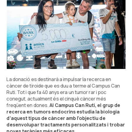
La donació es destinarà a impulsar la recerca en
càncer de tiroide que es duu a terme al Campus Can
Ruti. Tot i que fa 40 anys era un tumor rar i poc
conegut, actualment és el cinquè càncer més
freqüent en dones.
Al Campus Can Ruti, el grup de
recerca en tumors endocrins estudia la biologia
d’aquest tipus de càncer amb l’objectiu de
desenvolupar tractaments personalitzats i trobar
noves teràpies més eficaces
.