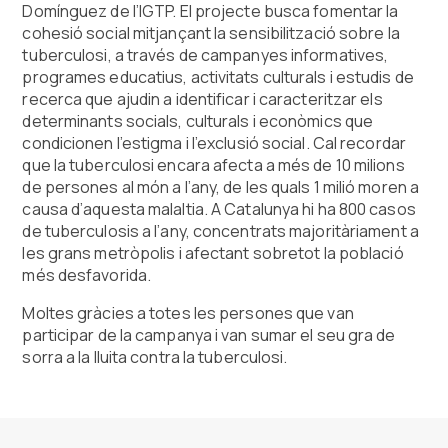
Domínguez de l’IGTP. El projecte busca fomentar la
cohesió social mitjançant la sensibilització sobre la
tuberculosi, a través de campanyes informatives,
programes educatius, activitats culturals i estudis de
recerca que ajudin a identificar i caracteritzar els
determinants socials, culturals i econòmics que
condicionen l’estigma i l’exclusió social. Cal recordar
que la tuberculosi encara afecta a més de 10 milions
de persones al món a l’any, de les quals 1 milió moren a
causa d’aquesta malaltia. A Catalunya hi ha 800 casos
de tuberculosis a l’any, concentrats majoritàriament a
les grans metròpolis i afectant sobretot la població
més desfavorida.
Moltes gràcies a totes les persones que van
participar de la campanya i van sumar el seu gra de
sorra a la lluita contra la tuberculosi.