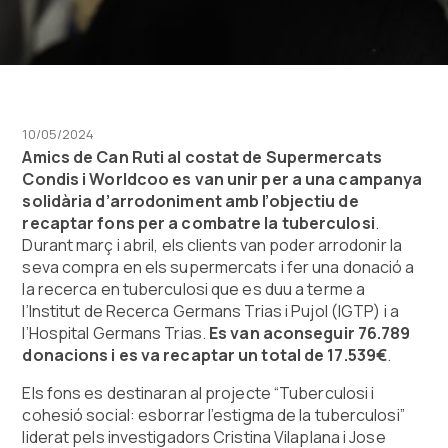
10/05/2024
Amics de Can Ruti al costat de Supermercats
Condis i Worldcoo es van unir per a una campanya
solidària d’arrodoniment amb l’objectiu de
recaptar fons per a combatre la tuberculosi
.
Durant març i abril, els clients van poder arrodonir la
seva compra en els supermercats i fer una donació a
la recerca en tuberculosi que es duu a terme a
l’Institut de Recerca Germans Trias i Pujol (IGTP) i a
l’Hospital Germans Trias.
Es van aconseguir 76.789
donacions i es va recaptar un total de 17.539€
.
Els fons es destinaran al projecte “Tuberculosi i
cohesió social: esborrar l’estigma de la tuberculosi”
liderat pels investigadors Cristina Vilaplana i Jose