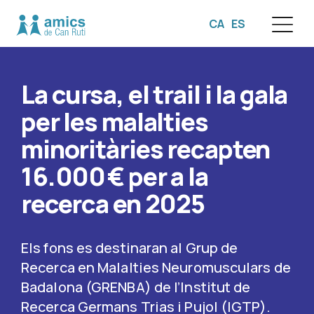
CA
ES
☰
La cursa, el trail i la gala
per les malalties
minoritàries recapten
16.000 € per a la
recerca en 2025
Els fons es destinaran al Grup de
Recerca en Malalties Neuromusculars de
Badalona (GRENBA) de l’Institut de
Recerca Germans Trias i Pujol (IGTP).