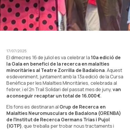
17/07/2025
El dimecres 16 de juliol es va celebrar la
10a edició de
la Gala en benefici de la recerca en malalties
minoritàries al Teatre Zorrilla de Badalona
. Aquest
esdeveniment, juntament amb la 13a edició de la Cursa
Benèfica per les Malalties Minoritàries, celebrada al
febrer, i el 2n Trail Solidari del passat mes de juny,
van
aconseguir recaptar un total de 16.000 €
.
Els fons es destinaran al
Grup de Recerca en
Malalties Neuromusculars de Badalona (GRENBA)
de l’Institut de Recerca Germans Trias i Pujol
(IGTP)
, que treballa per trobar nous tractaments i